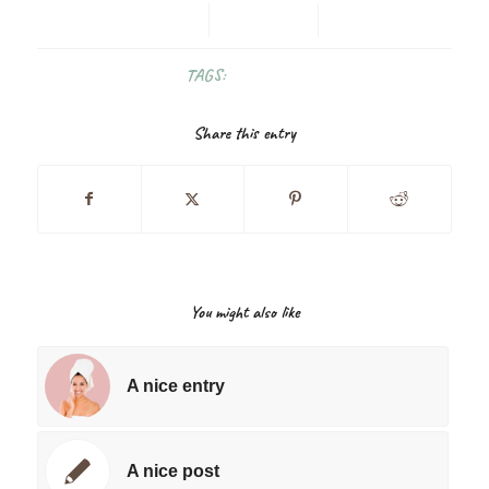
12 FEBRUARY 2014
/
0 COMMENTS
/
BY
BUSKRUIT
TAGS:
FOOD
,
FUN
Share this entry
You might also like
A nice entry
A nice post