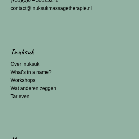
(+31)(0)6 – 50123272
contact@inuksukmassagetherapie.nl
Inuksuk
Over Inuksuk
What’s in a name?
Workshops
Wat anderen zeggen
Tarieven