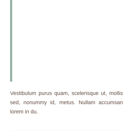
tincidunt. Duis leo. Sed fringilla
mauris sit amet nibh. Donec
sodales sagittis magna. Sed
consequat, leo eget bibendum
sodales, augue velit cursus
nunc, quis gravida magna mi a
libero. Fusce vulputate eleifend
sapien.
Vestibulum purus quam, scelerisque ut, mollis
sed, nonummy id, metus. Nullam accumsan
lorem in du.