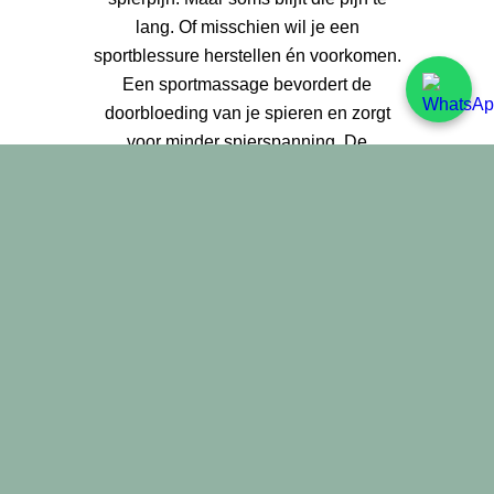
lang. Of misschien wil je een
sportblessure herstellen én voorkomen.
Een sportmassage bevordert de
doorbloeding van je spieren en zorgt
voor minder spierspanning. De
afvalstoffen uit je spieren worden sneller
afgevoerd. Zo kunnen zuurstof en
voedingsstoffen hun werk weer doen.
Lees meer
Behandelmethodes
Door je bindweefsel en spieren te laten
masseren en losmaken krijg je meer