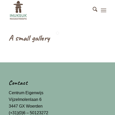
A small gallery
Contact
Centrum Eigenwijs
Vijzelmolenlaan 6
3447 GX Woerden
(+31)(0)6 – 50123272